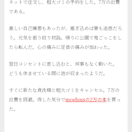
ネットで注文し、粗大ゴミの予約をした。7万の出費
である。
激しい自己嫌悪もあったが、塞ぎ込めば妻も迷惑だろ
う。元気を振り絞り初詣。帰りに公園で鬼ごっこをし
たら転んだ。心の痛みに足首の痛みが加わった。
翌日コンセントに差し込むと、何事もなく動いた。
どうも休ませている間に泡が収まったようだ。
すぐに新たな食洗機と粗大ゴミをキャンセル。7万の
出費を回避。得した気分で
moebiusの2万の本
を買っ
た。