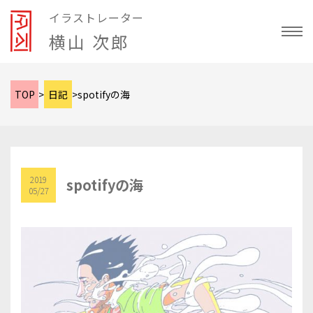
イラストレーター
横山 次郎
TOP
>
日記
>
spotifyの海
2019
spotifyの海
05/27