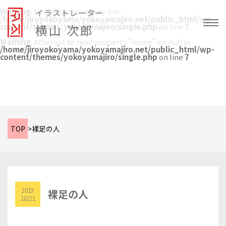
Warning
: Undefined array key 0 in
イラストレーター
/home/jiroyokoyama/yokoyamajiro.net/public_html/wp-
content/themes/yokoyamajiro/single.php
横山 次郎
on line
7
Warning
: Attempt to read property "name" on null in
/home/jiroyokoyama/yokoyamajiro.net/public_html/wp-
content/themes/yokoyamajiro/single.php
on line
7
TOP
>
裸足の人
2019
裸足の人
10/21