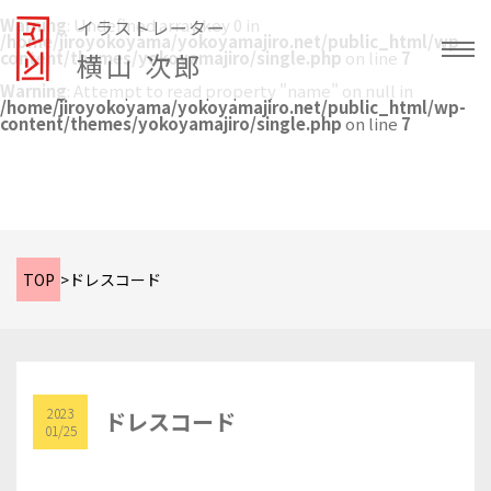
Warning
: Undefined array key 0 in
イラストレーター
/home/jiroyokoyama/yokoyamajiro.net/public_html/wp-
content/themes/yokoyamajiro/single.php
横山 次郎
on line
7
Warning
: Attempt to read property "name" on null in
/home/jiroyokoyama/yokoyamajiro.net/public_html/wp-
content/themes/yokoyamajiro/single.php
on line
7
TOP
>
ドレスコード
2023
ドレスコード
01/25