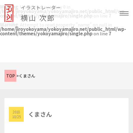
Warning
: Undefined array key 0 in
イラストレーター
/home/jiroyokoyama/yokoyamajiro.net/public_html/wp-
content/themes/yokoyamajiro/single.php
横山 次郎
on line
7
Warning
: Attempt to read property "name" on null in
/home/jiroyokoyama/yokoyamajiro.net/public_html/wp-
content/themes/yokoyamajiro/single.php
on line
7
TOP
>
くまさん
2018
くまさん
10/25