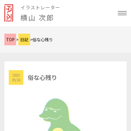
イラストレーター
横山 次郎
TOP
>
日記
>
俗な心残り
2020
俗な心残り
05/18